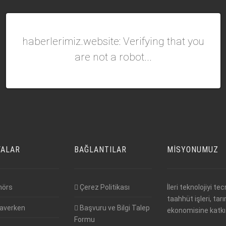
haberlerimiz.website: Verifying that you
are not a robot...
FALAR
BAĞLANTILAR
MISYONUMUZ
nörs
Çerez Politikası
İleri teknolojiyi 
taahhüt işleri, tar
averken
Başvuru ve Bilgi Talep
ekonomisine katkı 
Formu