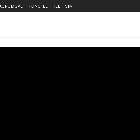
KURUMSAL
İKINCI EL
İLETIŞIM